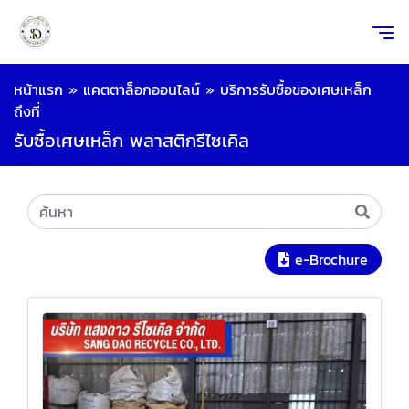
หน้าแรก
»
แคตตาล็อกออนไลน์
»
บริการรับซื้อของเศษเหล็ก
ถึงที่
รับซื้อเศษเหล็ก พลาสติกรีไซเคิล
e-Brochure