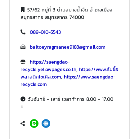
57/62 หมู่ที่ 3 ตำบลบางน้ำจืด อำเภอเมือง
สมุทรสาคร สมุทรสาคร 74000
089-010-5543
baitoeyragmanee9183@gmail.com
https://saengdao-
recycle.yellowpages.co.th
,
https://www.รับซื้อ
พลาสติกไซเคิล.com
,
https://www.saengdao-
recycle.com
วันจันทร์ - เสาร์ เวลาทำการ 8:00 - 17:00
น.