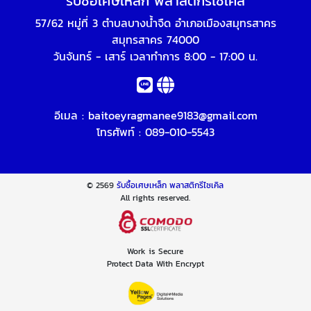
รับซื้อเศษเหล็ก พลาสติกรีไซเคิล
57/62 หมู่ที่ 3 ตำบลบางน้ำจืด อำเภอเมืองสมุทรสาคร
สมุทรสาคร 74000
วันจันทร์ - เสาร์ เวลาทำการ 8:00 - 17:00 น.
อีเมล :
baitoeyragmanee9183@gmail.com
โทรศัพท์ :
089-010-5543
© 2569
รับซื้อเศษเหล็ก พลาสติกรีไซเคิล
All rights reserved.
Work is Secure
Protect Data With Encrypt