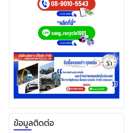
ข้อมูลติดต่อ